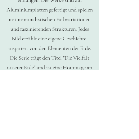
einfangen. Die Werke sind auf
Aluminiumplatten gefertigt und spielen
mit minimalistischen Farbvariationen
und faszinierenden Strukturen. Jedes
Bild erzählt eine eigene Geschichte,
inspiriert von den Elementen der Erde.
Die Serie trägt den Titel "Die Vielfalt
unserer Erde" und ist eine Hommage an
die unendliche Schönheit und
Komplexität unseres Planeten. Es ist ein
Werk, das durch seine excellenten
Farben und Materielien und die
Verwendung von Aluminium als
Material eine Verbindung zwischen der
natürlichen und der industriellen Welt